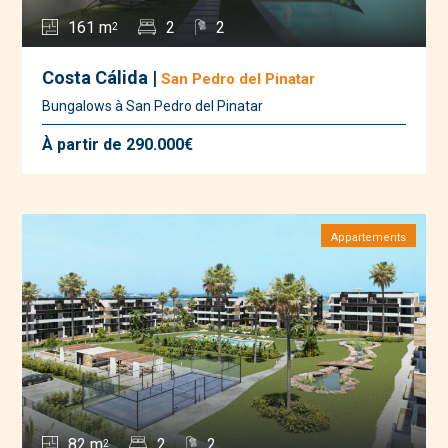
161 m
2
2
2
Costa Cálida |
San Pedro del Pinatar
Bungalows à San Pedro del Pinatar
À partir de 290.000€
Appartements
82 m
2
2
2