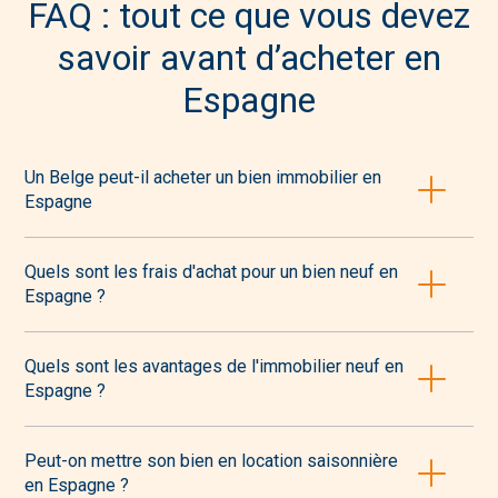
FAQ : tout ce que vous devez
savoir avant d’acheter en
Espagne
Un Belge peut-il acheter un bien immobilier en
Espagne
Oui, les
Belges peuvent acheter librement en
Quels sont les frais d'achat pour un bien neuf en
Espagne sans restriction
. Il faut obtenir un NIE
Espagne ?
(numéro d’identification étranger), ouvrir un compte
bancaire espagnol et prévoir un apport personnel
Pour un bien neuf en Espagne, comptez la TVA (10%
d’environ 30% du prix. Cap Sud Espagne s’occupe de
Quels sont les avantages de l'immobilier neuf en
du prix), l’AJD (1,5% sur Costa Blanca, 2% sur Costa
toutes ces démarches pour vous, dans votre langue.
Espagne ?
Cálida), les frais de notaire et d’enregistrement (entre
1 400€ et 2 500€), plus les frais de branchement eau
L’immobilier neuf en Espagne offre une garantie
et électricité (±500€). Au total, prévoyez environ 12 à
Peut-on mettre son bien en location saisonnière
décennale, des performances énergétiques
13% du prix d’achat en frais supplémentaires.
en Espagne ?
supérieures (isolation phonique et thermique), un