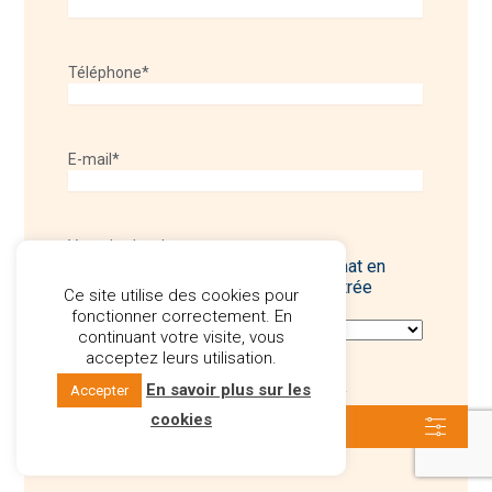
Téléphone
*
E-mail
*
Votre budget
*
Quel est votre budget pour votre achat en
Espagne ? Nos premiers biens d'entrée
Ce site utilise des cookies pour
démarrent à 250 000€.
fonctionner correctement. En
continuant votre visite, vous
acceptez leurs utilisation.
En savoir plus sur les
Accepter
Quand préférez-vous être recontacté ?
*
cookies
Filtres des biens