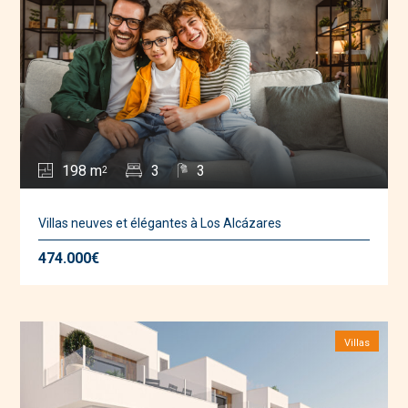
198 m
3
3
2
Villas neuves et élégantes à Los Alcázares
474.000€
Villas