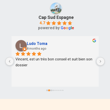
Cap Sud Espagne
4.7
powered by
G
o
o
g
l
e
Ludo Toma
8 months ago
Vincent, est un très bon conseil et suit bien son 
Tr
dossier
pr