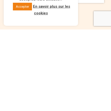
En savoir plus sur les
Accepter
cookies
Comment se passe votre
achat immobilier en Espagne
?
ÉTAPE 1
ÉTAPE 2