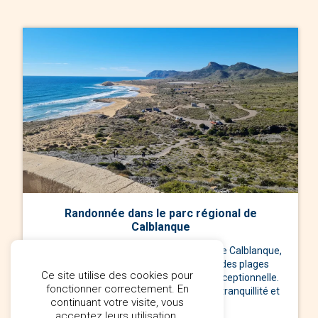
Randonnée dans le parc régional de
Calblanque
Parcourez les sentiers du parc régional de Calblanque,
une réserve naturelle préservée avec des plages
Ce site utilise des cookies pour
vierges, des dunes et une biodiversité exceptionnelle.
fonctionner correctement. En
Les amateurs de nature apprécieront la tranquillité et
continuant votre visite, vous
les paysages spectaculaires.
acceptez leurs utilisation.