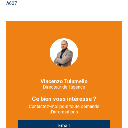
A607
Vincenzo Tulumello
Directeur de l'agence
Ce bien vous intéresse ?
Contactez-moi pour toute demande
d'informations.
Email