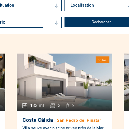
ituation
Localisation
Mer accessible à pied
(7)
Costa Blanca
(68)
Proche des centres
Costa Cálida
(40)
rix
d'intérêts
(7)
Proche du golf
(4)
Vue sur mer
(3)
Villas
133 m
3
2
2
Costa Cálida |
San Pedro del Pinatar
Villa neuve avec piscine privée près de la Mar