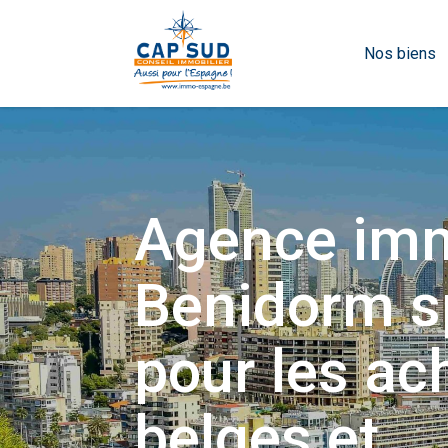
Nos biens
Agence imm
Benidorm s
pour les ac
belges et