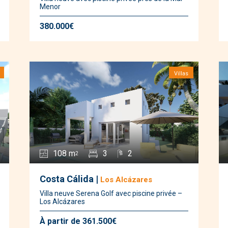
Menor
380.000€
Villas
108 m
3
2
2
Costa Cálida |
Los Alcázares
Villa neuve Serena Golf avec piscine privée –
Los Alcázares
À partir de 361.500€