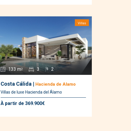
San Javier
(1)
San Pedro del Pinatar
(13)
Santa Rosalia
(3)
Villas
Santiago de la Ribera
(2)
133 m
3
2
2
Costa Cálida |
Hacienda de Alamo
Villas de luxe Hacienda del Álamo
À partir de 369.900€