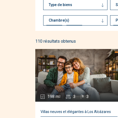
Type de biens
S
Appartements
Bungalows
Chambre(s)
P
Penthouses
-
Villas
110 résultats obtenus
198 m
3
3
2
Villas neuves et élégantes à Los Alcázares