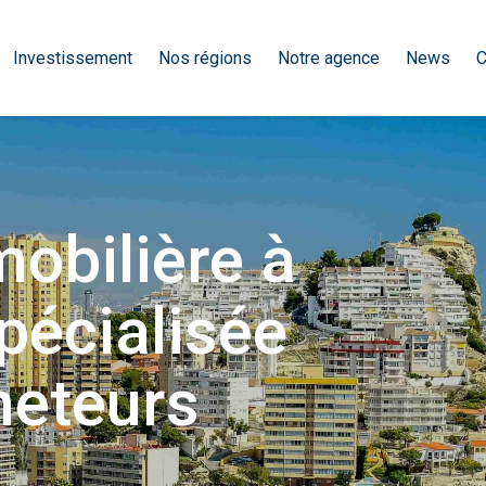
Investissement
Nos régions
Notre agence
News
C
obilière à
pécialisée
heteurs