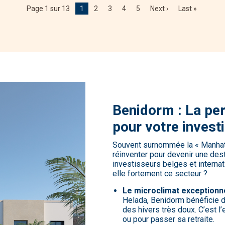
Page 1 sur 13
1
2
3
4
5
Next ›
Last »
Benidorm : La per
pour votre inves
Souvent surnommée la « Manhatt
réinventer pour devenir une des
investisseurs belges et internat
elle fortement ce secteur ?
Le microclimat exceptionne
Helada, Benidorm bénéficie de
des hivers très doux. C’est l
ou pour passer sa retraite.