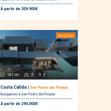
Punta Prima
(1)
Rojales
(3)
À partir de 309.900€
San Fulgencio
(4)
San Miguel de Salinas
(7)
Torre de la Horadada
(3)
Bungalows
Torrevieja
(3)
Villamartin
(3)
Murcie
(38)
Aguilas
(1)
Alhama de Murcia
(1)
Calasparra
(1)
161 m
2
2
Dolores de Pacheco
2
(1)
Hacienda de Alamo
Costa Cálida |
San Pedro del Pinatar
(1)
Los Alcázares
(9)
Bungalows à San Pedro del Pinatar
Los Nietos
(1)
À partir de 290.000€
Roldan
(4)