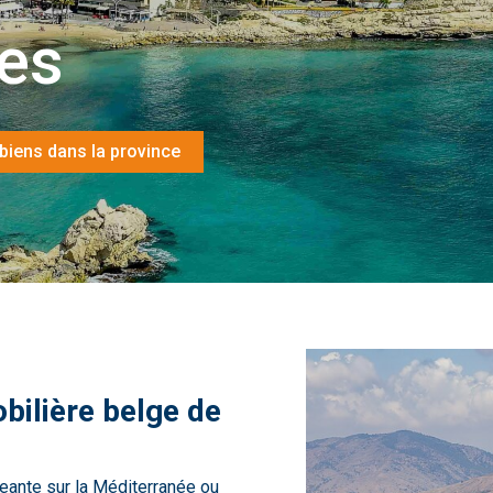
es
biens dans la province
bilière belge de
eante sur la Méditerranée ou