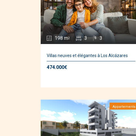
198 m
3
3
2
Villas neuves et élégantes à Los Alcázares
474.000€
Appartements