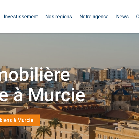
Investissement
Nos régions
Notre agence
News
C
obilière
e à Murcie
biens à Murcie