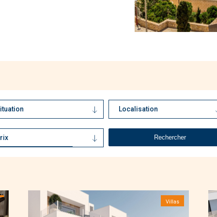
ituation
Localisation
Mer accessible à pied
(7)
Costa Blanca
(68)
Proche des centres
Costa Cálida
(40)
rix
d'intérêts
(7)
Proche du golf
(4)
Vue sur mer
(3)
Villas