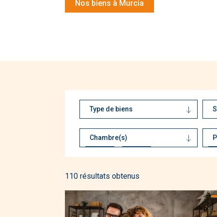
Nos biens à Murcia
Type de biens
S
Appartements
Bungalows
Chambre(s)
P
Penthouses
-
Villas
110 résultats obtenus