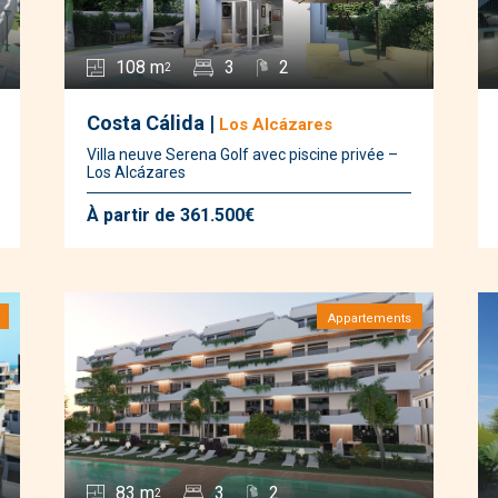
108 m
3
2
2
Costa Cálida |
Los Alcázares
Villa neuve Serena Golf avec piscine privée –
Los Alcázares
À partir de 361.500€
Appartements
83 m
3
2
2