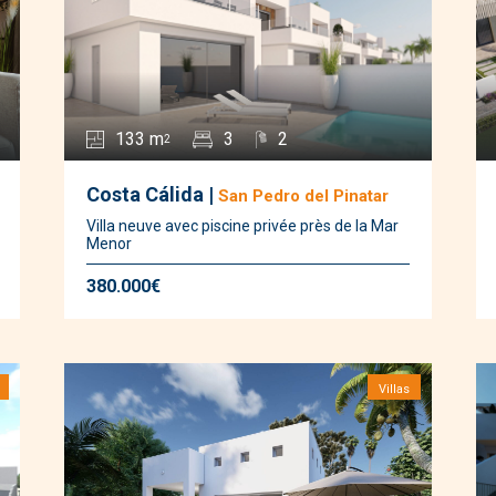
133 m
3
2
2
Costa Cálida |
San Pedro del Pinatar
Villa neuve avec piscine privée près de la Mar
Menor
380.000€
Villas