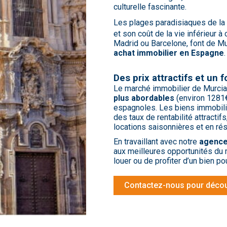
culturelle fascinante.
Les plages paradisiaques de la
et son coût de la vie inférieur
Madrid ou Barcelone, font de M
achat immobilier en Espagne
.
Des prix attractifs et un f
Le marché immobilier de Murci
plus abordables
(environ 1281
espagnoles. Les biens immobili
des taux de rentabilité attracti
locations saisonnières et en ré
En travaillant avec notre
agence
aux meilleures opportunités du m
louer ou de profiter d’un bien p
Contactez-nous pour découv