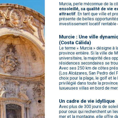
Murcia, perle méconnue de la c
ensoleillé, sa qualité de vie
attractif
. En tant que ville et p
présente de belles opportunités
investissement locatif rentable
Murcie : Une ville dynami
(Costa Cálida)
Le terme « Murcia » désigne à la f
province entière. Si la ville de 
universitaire, la majorité des o
résidences secondaires se trouven
Avec ses 250 km de côtes prése
(Los Alcázares, San Pedro del Pi
choix pour la plage, le golf et l
privilégié dans toute la province
luxueuses villas en bord de mer
Un cadre de vie idyllique
Avec plus de 300 jours de soleil
pour ceux qui recherchent un lieu
mer et la montagne, elle offre 