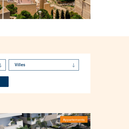
Villes
Alicante
(68)
Algorfa
(6)
Aspe
(1)
Benijofar
(2)
Bigastro
(2)
Ciudad Quesada
(4)
Daya Nueva
(1)
Appartements
Dolores
(3)
Elche
(1)