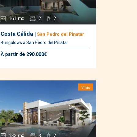
Alhama de Murcia
(1)
Calasparra
(1)
161 m
2
2
Dolores de Pacheco
2
(1)
Hacienda de Alamo
Costa Cálida |
San Pedro del Pinatar
(1)
Los Alcázares
(9)
Bungalows à San Pedro del Pinatar
Los Nietos
(1)
À partir de 290.000€
Roldan
(4)
San Javier
(1)
San Pedro del Pinatar
(13)
Santa Rosalia
(3)
Villas
Santiago de la Ribera
(2)
133 m
3
2
2