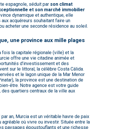
ôte espagnole, séduit par
son climat
 exceptionnelle et son marché immobilier
rovince dynamique et authentique, elle
 aux acquéreurs souhaitant faire un
 ou acheter une seconde résidence au soleil.
que, une province aux mille plages
ois la capitale régionale (ville) et la
Murcie offre une vie citadine animée et
pportunités d’investissement et des
t sur le littoral, la célèbre Costa Cálida.
rvées et le lagon unique de la Mar Menor
natar), la province est une destination de
e bien-être. Notre agence est votre guide
, des quartiers centraux de la ville aux
.
 par an, Murcia est un véritable havre de paix
 agréable où vivre ou investir. Située entre la
des paysages époustouflants et une richesse