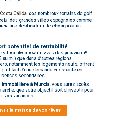
Costa Cálida
, ses nombreux terrains de golf
 à celui des grandes villes espagnoles comme
urcia une
destination de choix
pour un
ort potentiel de rentabilité
a est
en plein essor
, avec des
prix au m²
€ au m²)
que dans d’autres régions
ers, notamment les logements neufs, offrent
fs, profitant d’une demande croissante en
sidences secondaires.
 immobilière à Murcia
, vous aurez accès
arché, que votre objectif soit d’investir pour
our vos vacances.
rir la maison de vos rêves