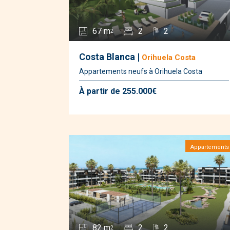
67 m
2
2
2
Costa Blanca |
Orihuela Costa
Appartements neufs à Orihuela Costa
À partir de 255.000€
Appartements
82 m
2
2
2