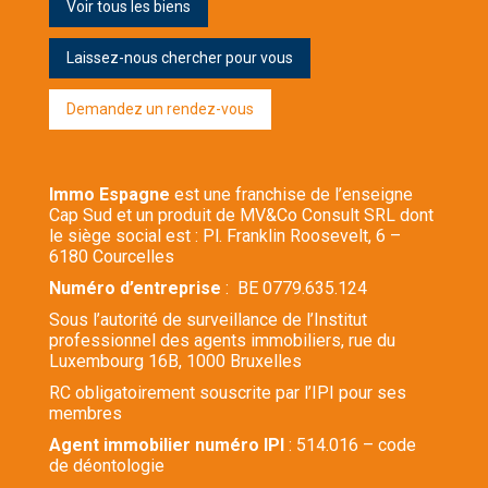
Voir tous les biens
Laissez-nous chercher pour vous
Demandez un rendez-vous
Immo Espagne
est une franchise de l’enseigne
Cap Sud et un produit de MV&Co Consult SRL dont
le siège social est : Pl. Franklin Roosevelt, 6 –
6180 Courcelles
Numéro d’entreprise
: BE 0779.635.124
Sous l’autorité de surveillance de l’Institut
professionnel des agents immobiliers, rue du
Luxembourg 16B, 1000 Bruxelles
RC obligatoirement souscrite par l’IPI pour ses
membres
Agent immobilier numéro IPI
: 514.016 – code
de déontologie