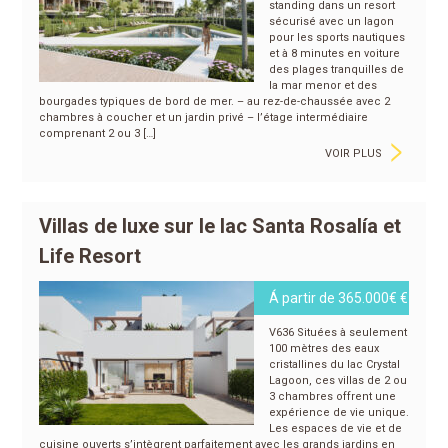
standing dans un resort
sécurisé avec un lagon
pour les sports nautiques
et à 8 minutes en voiture
des plages tranquilles de
la mar menor et des
bourgades typiques de bord de mer. – au rez-de-chaussée avec 2
chambres à coucher et un jardin privé – l’étage intermédiaire
>
comprenant 2 ou 3 […]
VOIR PLUS
Villas de luxe sur le lac Santa Rosalía et
Life Resort
Á partir de 365.000€ €
V636 Situées à seulement
100 mètres des eaux
cristallines du lac Crystal
Lagoon, ces villas de 2 ou
3 chambres offrent une
expérience de vie unique.
Les espaces de vie et de
cuisine ouverts s’intègrent parfaitement avec les grands jardins en