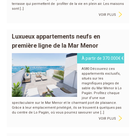
terrasse qui permettent de profiter de la vie en plein air. Les maisons
>
sont […]
VOIR PLUS
Luxueux appartements neufs en
première ligne de la Mar Menor
À partir de 370.000€ €
A580 Découvrez ces
appartements exclusifs,
situés sur les
magnifiques plages de
sable du Mar Menor à Lo
Pagán. Profitez chaque
jour d’une vue
spectaculaire sur le Mar Menor et le charmant port de plaisance.
Grâce à leur emplacement privilégié, ils se trouvent à quelques pas
>
du centre de Lo Pagán, où vous pourrez savourer une […]
VOIR PLUS