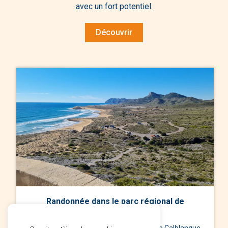
avec un fort potentiel.
Découvrir
Randonnée dans le parc régional de
Calblanque
Parcourez les sentiers du parc régional de Calblanque,