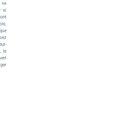
 ne
r si
ont
ois,
 que
avez
eut-
, le
vert
nger