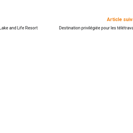
Article sui
Lake and Life Resort
Destination privilégiée pour les télétrava
I
RESTEZ À JOUR !
l’
Co
Ne ratez aucuns événements et soyez
Fr
informés en avant première de nos
Nu
nouveaux biens.
So
Email
pr
Lu
re.
RC