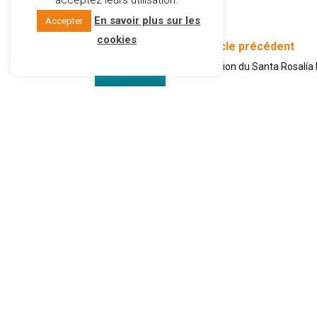
acceptez leurs utilisation.
En savoir plus sur les
Accepter
cookies
Article précédent
Inauguration du Santa Rosalía 
Chez Cap Sud, nous savons que l'achat ou la
vente d'une propriété est une décision majeu