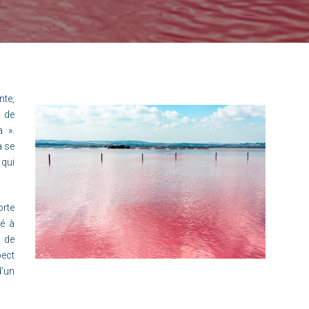
nte,
m de
a ».
a se
qui
rte
ué à
 de
pect
d’un