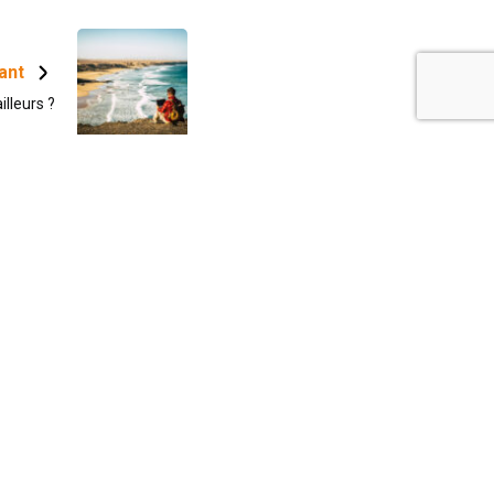
vant
illeurs ?
mmo Espagne
est une franchise de
enseigne Cap Sud et un produit de MV&Co
nsult SRL dont le siège social est : Pl.
anklin Roosevelt, 6 – 6180 Courcelles
méro d’entreprise
: BE 0779.635.124
us l’autorité de surveillance de l’Institut
ofessionnel des agents immobiliers, rue du
xembourg 16B, 1000 Bruxelles
 obligatoirement souscrite par l’IPI pour ses