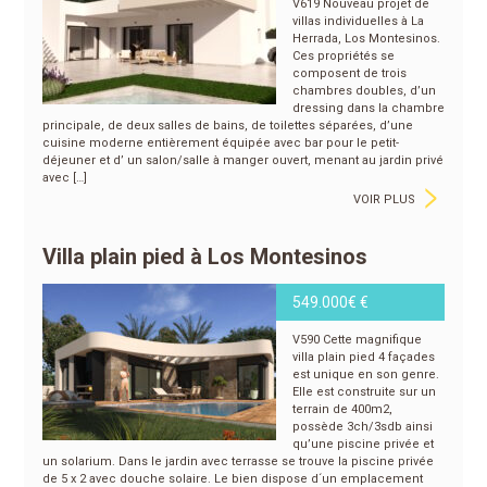
V619 Nouveau projet de
villas individuelles à La
Herrada, Los Montesinos.
Ces propriétés se
composent de trois
chambres doubles, d’un
dressing dans la chambre
principale, de deux salles de bains, de toilettes séparées, d’une
cuisine moderne entièrement équipée avec bar pour le petit-
déjeuner et d’ un salon/salle à manger ouvert, menant au jardin privé
>
avec […]
VOIR PLUS
Villa plain pied à Los Montesinos
549.000€ €
V590 Cette magnifique
villa plain pied 4 façades
est unique en son genre.
Elle est construite sur un
terrain de 400m2,
possède 3ch/3sdb ainsi
qu’une piscine privée et
un solarium. Dans le jardin avec terrasse se trouve la piscine privée
de 5 x 2 avec douche solaire. Le bien dispose d´un emplacement