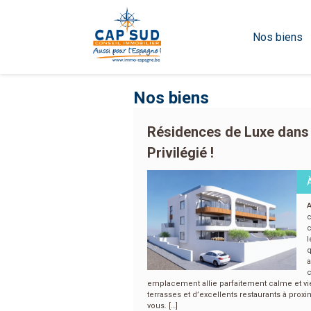
Nos biens
Nos biens
Résidences de Luxe dans
Privilégié !
A
c
c
l
q
a
c
emplacement allie parfaitement calme et vi
terrasses et d’excellents restaurants à prox
vous. […]