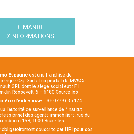
DEMANDE
D’INFORMATIONS
mmo Espagne
est une franchise de
enseigne Cap Sud et un produit de MV&Co
nsult SRL dont le siège social est : Pl.
anklin Roosevelt, 6 – 6180 Courcelles
méro d’entreprise
: BE 0779.635.124
us l’autorité de surveillance de l’Institut
ofessionnel des agents immobiliers, rue du
xembourg 16B, 1000 Bruxelles
 obligatoirement souscrite par l’IPI pour ses