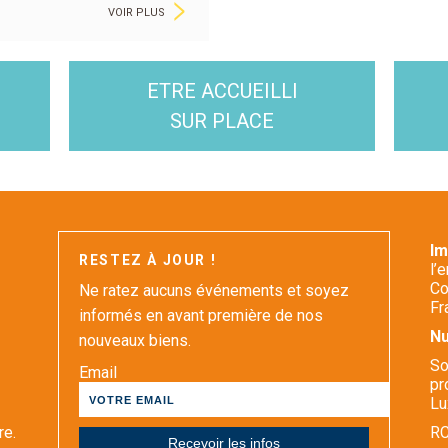
>
VOIR PLUS
ETRE ACCUEILLI
SUR PLACE
I
RESTEZ À JOUR !
l’
Co
Ne ratez aucuns événements et soyez
Fr
informés en avant première de nos
Nu
nouveaux biens.
So
Email
pr
Lu
re.
RC