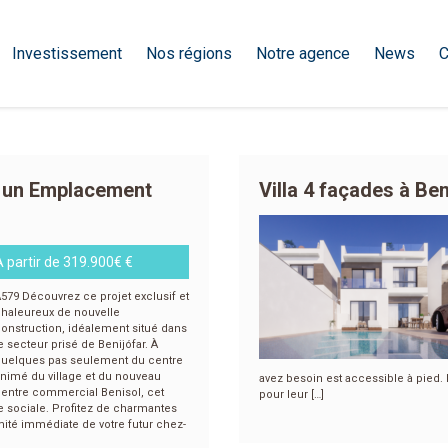
Investissement
Nos régions
Notre agence
News
C
 un Emplacement
Villa 4 façades à Ben
À partir de 319.900€ €
579 Découvrez ce projet exclusif et
haleureux de nouvelle
onstruction, idéalement situé dans
e secteur prisé de Benijófar. À
uelques pas seulement du centre
nimé du village et du nouveau
avez besoin est accessible à pied.
entre commercial Benisol, cet
pour leur […]
e sociale. Profitez de charmantes
imité immédiate de votre futur chez-