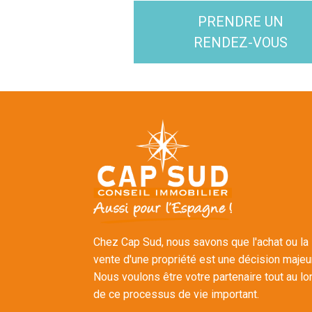
PRENDRE UN
RENDEZ-VOUS
Chez Cap Sud, nous savons que l'achat ou la
vente d'une propriété est une décision majeu
Nous voulons être votre partenaire tout au lo
de ce processus de vie important.