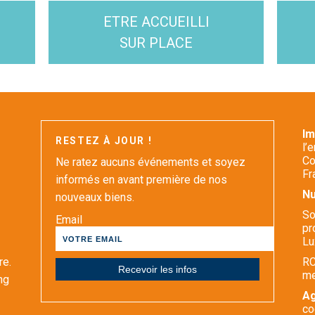
ETRE ACCUEILLI
SUR PLACE
I
RESTEZ À JOUR !
l’
Co
Ne ratez aucuns événements et soyez
Fr
informés en avant première de nos
Nu
nouveaux biens.
So
Email
pr
Lu
re.
RC
m
ng
Ag
co