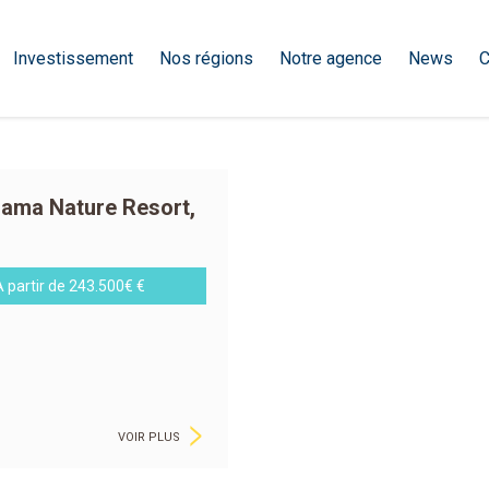
Investissement
Nos régions
Notre agence
News
C
hama Nature Resort,
À partir de 243.500€ €
>
VOIR PLUS