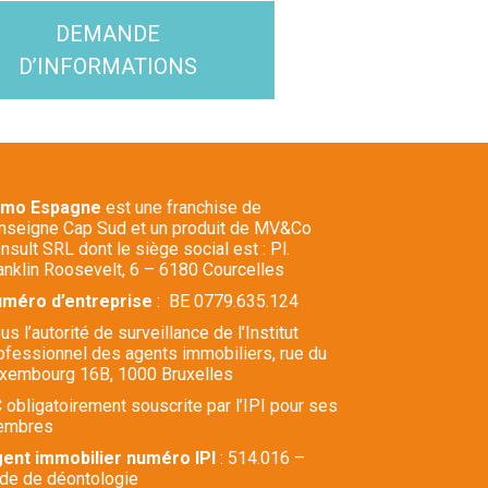
DEMANDE
D’INFORMATIONS
mmo Espagne
est une franchise de
enseigne Cap Sud et un produit de MV&Co
nsult SRL dont le siège social est : Pl.
anklin Roosevelt, 6 – 6180 Courcelles
méro d’entreprise
: BE 0779.635.124
us l’autorité de surveillance de l’Institut
ofessionnel des agents immobiliers, rue du
xembourg 16B, 1000 Bruxelles
 obligatoirement souscrite par l’IPI pour ses
embres
ent immobilier numéro IPI
: 514.016 –
de de déontologie