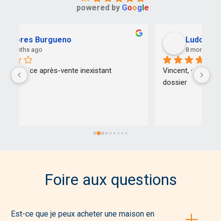
powered by
G
o
o
g
l
e
Ludo Toma
8 months ago
Vincent, est un très bon conseil et suit bien son 
Tr
dossier
pr
Foire aux questions
Est-ce que je peux acheter une maison en