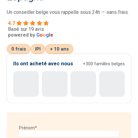
Un conseiller belge vous rappelle sous 24h — sans frais.
4.7
Basé sur 19 avis
powered by
G
o
o
g
l
e
0 frais
IPI
+ 10 ans
Ils ont acheté avec nous
+300 familles belges
+1
Prénom
*