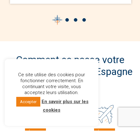
Comment se passe votre
achat immobilier en Espagne
Ce site utilise des cookies pour
?
fonctionner correctement. En
continuant votre visite, vous
acceptez leurs utilisation.
En savoir plus sur les
Accepter
cookies
ÉTAPE 1
ÉTAPE 2