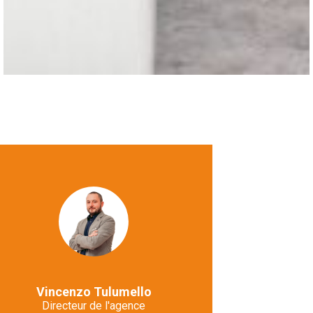
Vincenzo Tulumello
Directeur de l'agence