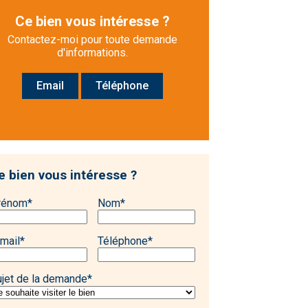
Ce bien vous intéresse ?
Contactez-moi pour toute demande
d'informations.
Email
Téléphone
e bien vous intéresse ?
rénom
*
Nom
*
mail
*
Téléphone
*
ujet de la demande
*