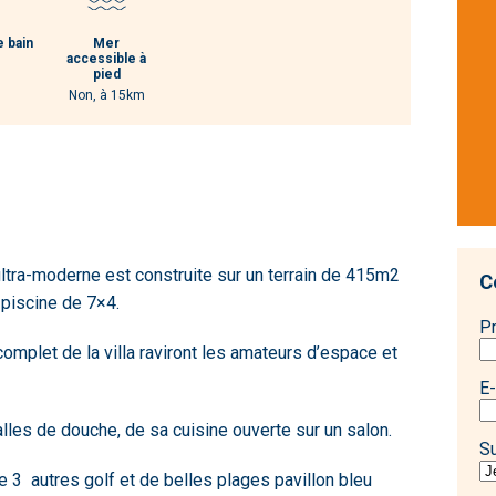
e bain
Mer
accessible à
pied
Non, à 15km
ultra-moderne est construite sur un terrain de 415m2
C
piscine de 7×4.
P
omplet de la villa raviront les amateurs d’espace et
E-
les de douche, de sa cuisine ouverte sur un salon.
S
de 3 autres golf et de belles plages pavillon bleu