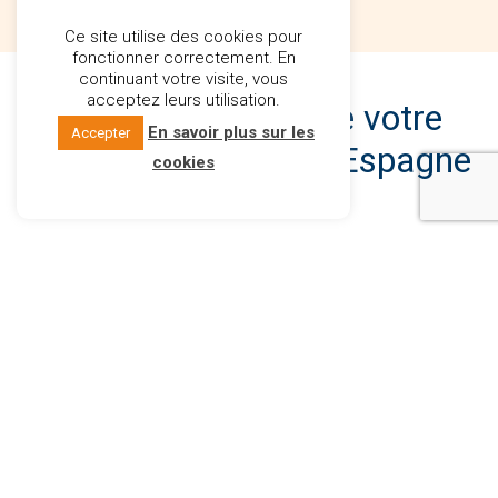
Ce site utilise des cookies pour
fonctionner correctement. En
continuant votre visite, vous
acceptez leurs utilisation.
Comment se passe votre
En savoir plus sur les
Accepter
achat immobilier en Espagne
cookies
?
ÉTAPE 1
ÉTAPE 2
LA RENCONTRE EN
LE VOYAGE DÉCOUVERTE
BELGIQUE
3 à 4 jours organisés sur
Consultation
place : vols, hôtel, visites
personnalisées en