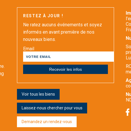
I
RESTEZ À JOUR !
l’
Co
Ne ratez aucuns événements et soyez
Fr
informés en avant première de nos
Nu
nouveaux biens.
So
Email
pr
Lu
re.
RC
m
ng
Ag
co
Nu
Voir tous les biens
N0
Laissez-nous chercher pour vous
Demandez un rendez-vous