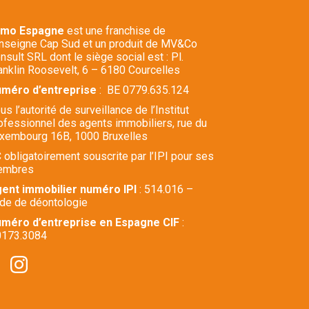
mmo Espagne
est une franchise de
enseigne Cap Sud et un produit de MV&Co
nsult SRL dont le siège social est : Pl.
anklin Roosevelt, 6 – 6180 Courcelles
méro d’entreprise
: BE 0779.635.124
us l’autorité de surveillance de l’Institut
ofessionnel des agents immobiliers, rue du
xembourg 16B, 1000 Bruxelles
 obligatoirement souscrite par l’IPI pour ses
embres
ent immobilier numéro IPI
: 514.016 –
de de déontologie
méro d’entreprise en Espagne CIF
:
173.3084