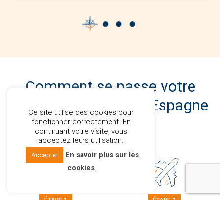
Comment se passe votre
achat immobilier en Espagne
Ce site utilise des cookies pour
?
fonctionner correctement. En
continuant votre visite, vous
acceptez leurs utilisation.
En savoir plus sur les
Accepter
cookies
ÉTAPE 1
ÉTAPE 2
LA RENCONTRE EN
LE VOYAGE DÉCOUVERTE