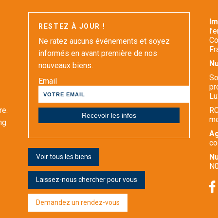
I
RESTEZ À JOUR !
l’
Co
Ne ratez aucuns événements et soyez
Fr
informés en avant première de nos
Nu
nouveaux biens.
So
Email
pr
Lu
re.
RC
m
ng
Ag
co
Nu
Voir tous les biens
N0
Laissez-nous chercher pour vous
Demandez un rendez-vous