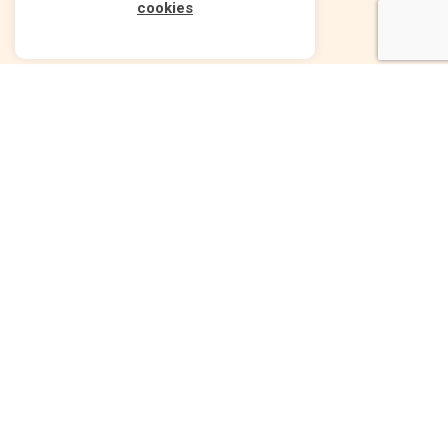
cookies
Comment se passe votre
achat immobilier en Espagne
?
ÉTAPE 1
ÉTAPE 2
LA RENCONTRE EN
LE VOYAGE DÉCOUVERTE
BELGIQUE
3 à 4 jours organisés sur
Consultation
place : vols, hôtel, visites