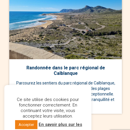
Randonnée dans le parc régional de
Calblanque
Parcourez les sentiers du parc régional de Calblanque,
une réserve naturelle préservée avec des plages
vierges, des dunes et une biodiversité exceptionnelle.
Ce site utilise des cookies pour
Les amateurs de nature apprécieront la tranquillité et
fonctionner correctement. En
les paysages spectaculaires.
continuant votre visite, vous
acceptez leurs utilisation.
En savoir plus sur les
Accepter