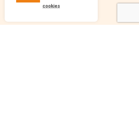
cookies
Comment se passe votre
achat immobilier en Espagne
?
ÉTAPE 1
ÉTAPE 2
LA RENCONTRE EN
LE VOYAGE DÉCOUVERTE
BELGIQUE
3 à 4 jours organisés sur