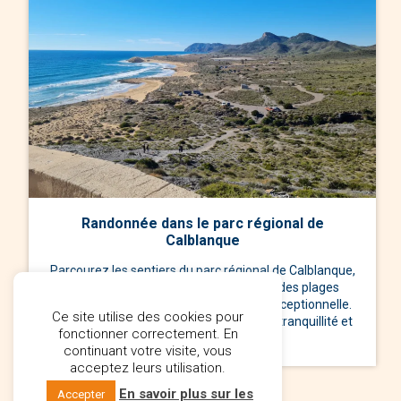
Randonnée dans le parc régional de
Calblanque
Parcourez les sentiers du parc régional de Calblanque,
une réserve naturelle préservée avec des plages
vierges, des dunes et une biodiversité exceptionnelle.
Ce site utilise des cookies pour
Les amateurs de nature apprécieront la tranquillité et
fonctionner correctement. En
les paysages spectaculaires.
continuant votre visite, vous
acceptez leurs utilisation.
En savoir plus sur les
Accepter