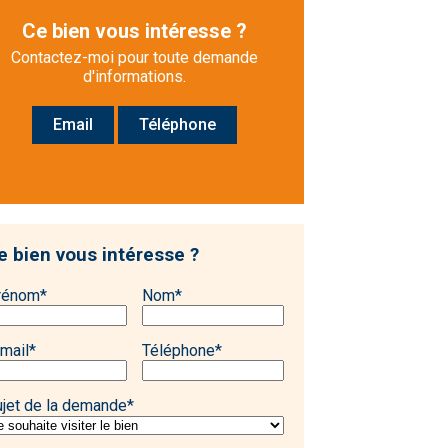
Ce bien vous intéresse ?
Contactez-moi pour toute demande
d'informations.
Email
Téléphone
e bien vous intéresse ?
rénom
*
Nom
*
mail
*
Téléphone
*
ujet de la demande
*