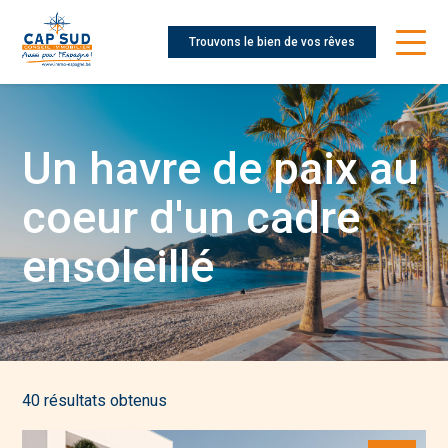
Trouvons le bien de vos rêves
Un havre de paix au
coeur d'un cadre
ensoleillé
40 résultats obtenus