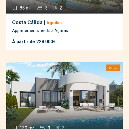
85 m
3
2
2
Costa Cálida |
Aguilas
Appartements neufs à Águilas
À partir de 228.000€
Villas
139 m
3
3
2