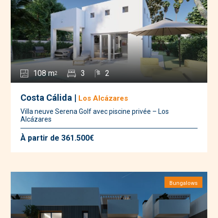
108 m
3
2
2
Costa Cálida |
Los Alcázares
Villa neuve Serena Golf avec piscine privée – Los
Alcázares
À partir de 361.500€
Bungalows