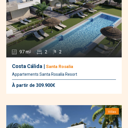
97 m
2
2
2
Costa Cálida |
Santa Rosalia
Appartements Santa Rosalía Resort
À partir de 309.900€
Villas