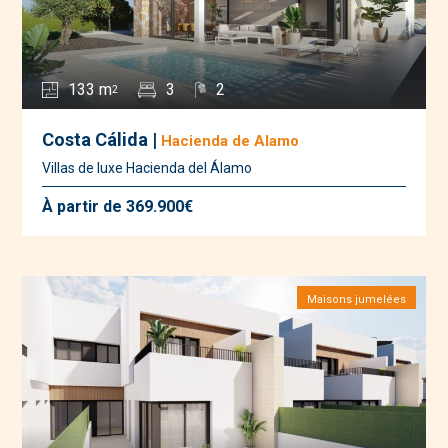
133 m
3
2
2
Costa Cálida |
Hacienda de Alamo
Villas de luxe Hacienda del Álamo
À partir de 369.900€
Maisons jumelées