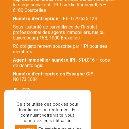
le siège social est : Pl. Franklin Roosevelt, 6 –
6180 Courcelles
Numéro d’entreprise
: BE 0779.635.124
Sous l’autorité de surveillance de l’Institut
professionnel des agents immobiliers, rue du
Luxembourg 16B, 1000 Bruxelles
RC obligatoirement souscrite par l’IPI pour ses
membres
Agent immobilier numéro IPI
: 514.016 – code
de déontologie
Numéro d’entreprise en Espagne CIF
:
N0173.3084
Ce site utilise des cookies pour
fonctionner correctement. En
Stratégie marketing et site web par
continuant votre visite, vous
Localisy Web Agency
acceptez leurs utilisation.