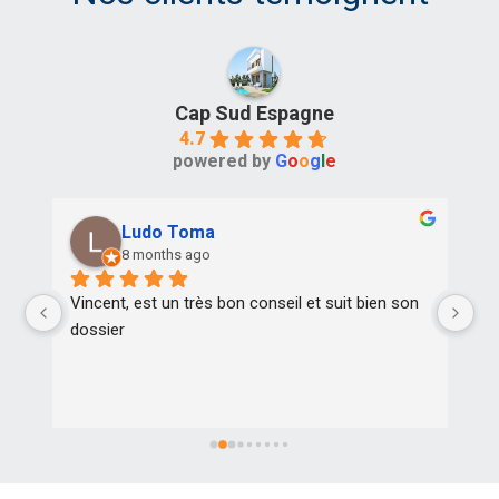
Cap Sud Espagne
4.7
powered by
G
o
o
g
l
e
Ludo Toma
8 months ago
Vincent, est un très bon conseil et suit bien son 
Tr
dossier
pr