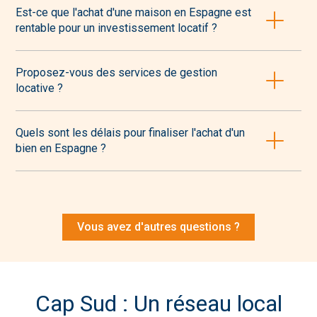
transmission, ainsi que l’enregistrement du bien. Nous vous
Est-ce que l'achat d'une maison en Espagne est
expliquerons en détail chaque coût pour éviter toute
rentable pour un investissement locatif ?
surprise.
Oui, de nombreuses régions espagnoles offrent des
rendements locatifs intéressants, notamment grâce à la
Proposez-vous des services de gestion
demande touristique et la croissance continue du marché
locative ?
immobilier.
Oui, nous offrons un service de gestion complète pour vos
biens, y compris la gestion des locataires, le nettoyage et
Quels sont les délais pour finaliser l'achat d'un
l’entretien, pour que vous n’ayez à vous soucier de rien.
bien en Espagne ?
Le processus peut prendre entre 4 à 8 semaines, selon la
rapidité des démarches administratives et du notaire.
Vous avez d'autres questions ?
Cap Sud : Un réseau local