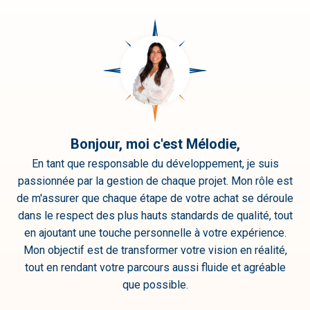
Villamartin
(3)
Murcie
(38)
Aguilas
(1)
Alhama de
Murcia
(1)
Calasparra
(1)
Dolores de
Pacheco
(1)
Bonjour, moi c'est Mélodie,
Hacienda
En tant que responsable du développement, je suis
de Alamo
(1)
passionnée par la gestion de chaque projet. Mon rôle est
Los
de m'assurer que chaque étape de votre achat se déroule
Alcázares
(9)
dans le respect des plus hauts standards de qualité, tout
Los Nietos
en ajoutant une touche personnelle à votre expérience.
(1)
Mon objectif est de transformer votre vision en réalité,
Roldan
(4)
tout en rendant votre parcours aussi fluide et agréable
San Javier
(1)
que possible.
San Pedro
del Pinatar