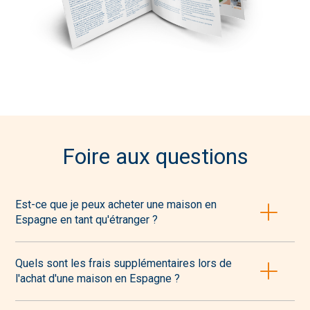
Foire aux questions
Est-ce que je peux acheter une maison en
Espagne en tant qu'étranger ?
Oui, il est tout à fait possible pour un étranger d’acheter un
bien en Espagne, et nous vous guiderons dans toutes les
Quels sont les frais supplémentaires lors de
démarches administratives nécessaires.
l'achat d'une maison en Espagne ?
Les frais d’achat incluent les frais de notaire, les taxes de