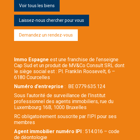
Voir tous les biens
Laissez-nous chercher pour vous
Demandez un rendez-vous
Immo Espagne
est une franchise de l’enseigne
Cap Sud et un produit de MV&Co Consult SRL dont
le siège social est : Pl. Franklin Roosevelt, 6 –
6180 Courcelles
Numéro d’entreprise
: BE 0779.635.124
Sous l’autorité de surveillance de l’Institut
professionnel des agents immobiliers, rue du
Luxembourg 16B, 1000 Bruxelles
RC obligatoirement souscrite par l’IPI pour ses
membres
Agent immobilier numéro IPI
: 514.016 – code
de déontologie