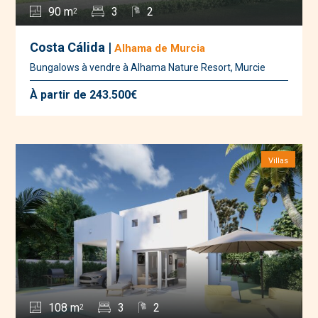
90 m
3
2
2
Costa Cálida |
Alhama de Murcia
Bungalows à vendre à Alhama Nature Resort, Murcie
À partir de 243.500€
Villas
108 m
3
2
2