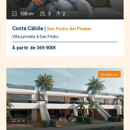
108 m
3
2
2
Costa Cálida |
San Pedro del Pinatar
Villa jumelée à San Pedro
À partir de 369.900€
Bungalows