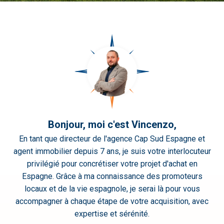
(4)
Mil
Palmeras
(1)
Orihuela
Costa
(5)
Pilar de la
Horadada
(9)
Pinoso
(1)
Punta
Prima
(1)
Rojales
(3)
Bonjour, moi c'est Vincenzo,
San
En tant que directeur de l'agence Cap Sud Espagne et
Fulgencio
(4)
agent immobilier depuis 7 ans, je suis votre interlocuteur
San Miguel
privilégié pour concrétiser votre projet d'achat en
de Salinas
(7)
Espagne. Grâce à ma connaissance des promoteurs
Torre de la
locaux et de la vie espagnole, je serai là pour vous
Horadada
(3)
accompagner à chaque étape de votre acquisition, avec
Torrevieja
expertise et sérénité.
(3)